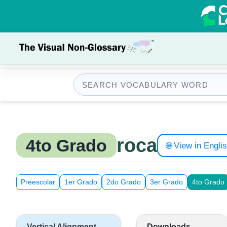
roca
4to Grado
🌐 View in Engli
Preescolar
1er Grado
2do Grado
3er Grado
4to Grado
Vertical Alignment
Downloads