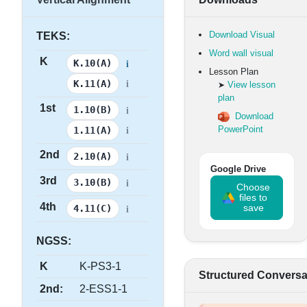
Download Visual
TEKS:
Word wall visual
K
i
K.10(A)
Lesson Plan
i
K.11(A)
View lesson
➤
plan
1st
i
1.10(B)
Download
i
PowerPoint
1.11(A)
2nd
i
2.10(A)
Google Drive
3rd
i
3.10(B)
Choose
files to
4th
i
save
4.11(C)
NGSS:
K
K-PS3-1
Structured Conversa
2nd:
2-ESS1-1