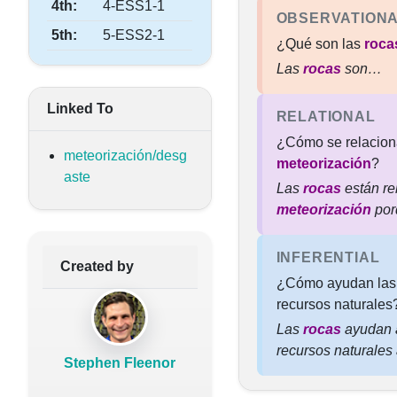
4th:
4-ESS1-1
OBSERVATION
5th:
5-ESS2-1
¿Qué son las
roca
Las
rocas
son…
Linked To
RELATIONAL
¿Cómo se relacion
meteorización/desg
meteorización
?
aste
Las
rocas
están re
meteorización
po
INFERENTIAL
Created by
¿Cómo ayudan la
recursos naturales
Las
rocas
ayudan 
recursos naturales a
Stephen Fleenor